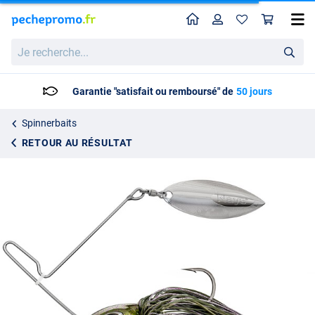
Home
Profil
Pan
Leurre à palette Nays MZ RNNR 2.0 M (18g)
Prix catalogue
Je
12.95
recherche...
13.59
Garantie "satisfait ou remboursé" de
50 jours
Spinnerbaits
RETOUR AU RÉSULTAT