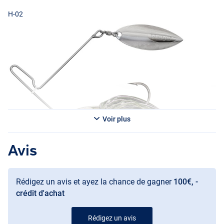
H-02
Voir plus
Avis
H-04
H-07
Rédigez un avis et ayez la chance de gagner
100€, -
crédit d'achat
Rédigez un avis