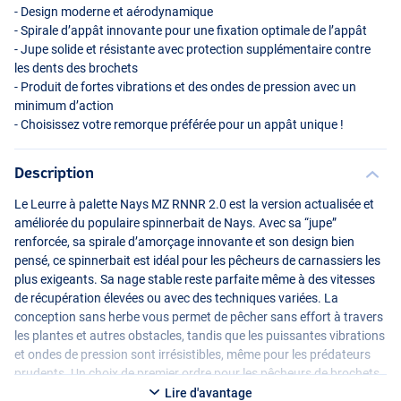
- Design moderne et aérodynamique
- Spirale d’appât innovante pour une fixation optimale de l’appât
- Jupe solide et résistante avec protection supplémentaire contre
les dents des brochets
- Produit de fortes vibrations et des ondes de pression avec un
minimum d’action
- Choisissez votre remorque préférée pour un appât unique !
Description
H-06
Le Leurre à palette Nays MZ
RNNR
2.0 est la version actualisée et
améliorée du populaire spinnerbait de Nays. Avec sa “jupe”
renforcée, sa spirale d’amorçage innovante et son design bien
pensé, ce spinnerbait est idéal pour les pêcheurs de carnassiers les
plus exigeants. Sa nage stable reste parfaite même à des vitesses
de récupération élevées ou avec des techniques variées. La
conception sans herbe vous permet de pêcher sans effort à travers
les plantes et autres obstacles, tandis que les puissantes vibrations
et ondes de pression sont irrésistibles, même pour les prédateurs
prudents. Un choix de premier ordre pour les pêcheurs de brochets
et de perches qui veulent le meilleur matériel !
Lire d'avantage