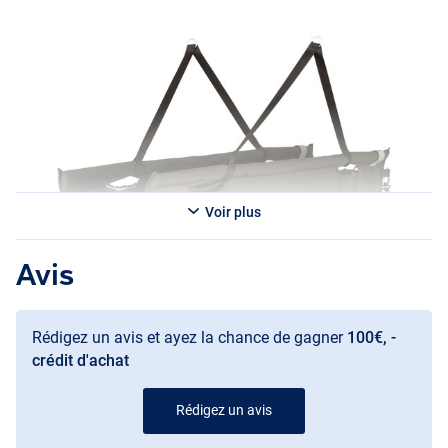
qui n’absorbent pas l’eau, ce qui assure une pesée aussi précise que
possible. La combinaison de flotteurs fins en mousse et de bras
flexibles en fibre de verre garantit une excellente flottabilité et
stabilité, sans que la forme ne se déforme.
Des détails pratiques tels que des bandes réfléchissantes
amovibles, un cordon de rétention avec clip à libération rapide et un
compartiment de rangement pratique complètent ce sac de pesée.
Livré avec un sac anti-odeurs entièrement étanche et sans odeur
pour un transport propre. Un choix fiable et sûr pour les poissons
pour tout pêcheur de carpes.
Voir plus
Variantes :
Avis
Sac de pesée Trakker Sanctuary Welded Standard
- Poids : 2.2kg
- Dimensions : 115 (L) x 65 (P) x 38cm (l)
Rédigez un avis et ayez la chance de gagner
100€, -
Sac de pesée Trakker Sanctuary Welded XL
crédit d'achat
- Poids : 2.4kg
- Dimensions : 130 (L) x 70 (P) x 38cm (l)
Rédigez un avis