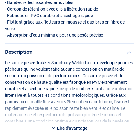
- Bandes réfléchissantes, amovibles
- Cordon de rétention avec clip à libération rapide
- Fabriqué en
PVC
durable et à séchage rapide
- Flottant grâce aux flotteurs en mousse et aux bras en fibre de
verre
- Absorption d’eau minimale pour une pesée précise
Description
Le sac de pesée Trakker Sanctuary Welded a été développé pour les
pêcheurs qui ne veulent faire aucune concession en matière de
sécurité du poisson et de performances. Ce sac de pesée et de
conservation de haute qualité est fabriqué en
PVC
extrêmement
durable et à séchage rapide, ce qui le rend résistant à une utilisation
intensive et à toutes les conditions météorologiques. Grâce aux
panneaux en maille fine avec revêtement en caoutchouc, l’eau est
rapidement évacuée et le poisson reste bien ventilé et calme. Le
matériau lisse et respectueux du poisson protège le mucus et
contribue à une condition optimale du poisson lors de la pesée ou
de la conservation temporaire.
Lire d'avantage
Le sac de pesée est équipé de solides sangles de transport en
TPU