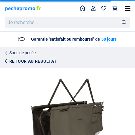
Home
Profil
Pan
Sac de pesée Trakker Sanctuary Welded
Je
107.95
recherche...
Garantie "satisfait ou remboursé" de
50 jours
Sacs de pesée
RETOUR AU RÉSULTAT