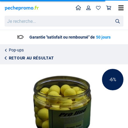
Home
Profil
Pan
Pop-Ups Fluo Pro Line 15mm
Prix catalogue
Je
7.55
recherche...
7.95
Garantie "satisfait ou remboursé" de
50 jours
Pop-ups
RETOUR AU RÉSULTAT
-6%