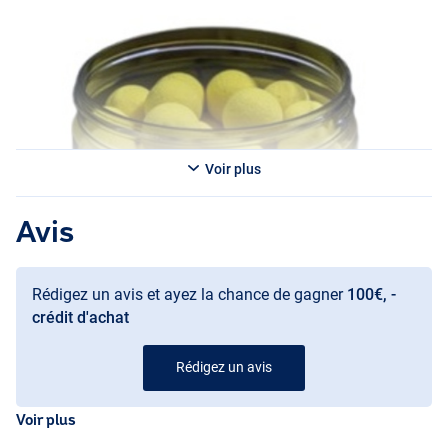
Voir plus
Avis
Rédigez un avis et ayez la chance de gagner
100€, -
crédit d'achat
Rédigez un avis
Voir plus
Krill & Oyster