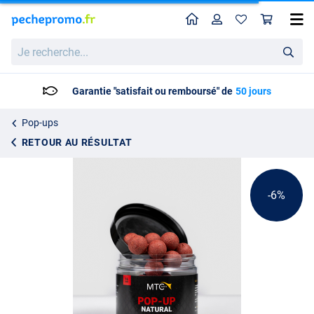
Home
Profil
Pan
MTC Baits Pop-Up Hi-Natural Response Red (16mm en 20mm)
Prix catalogue
Je
9.45
recherche...
9.95
Garantie "satisfait ou remboursé" de
50 jours
Pop-ups
RETOUR AU RÉSULTAT
-6%