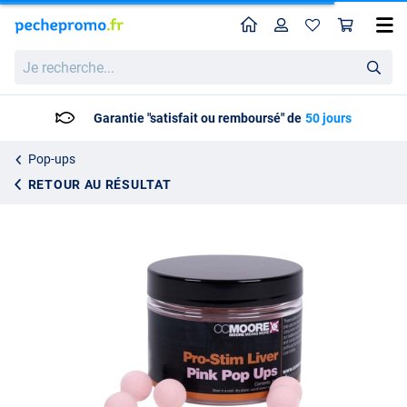
Home
Profil
Pan
CC Moore Pro-Stim Liver Pop Ups 12mm (55 Pièces)
Prix catalogue
Je
9.02
recherche...
9.49
Garantie "satisfait ou remboursé" de
50 jours
Pop-ups
RETOUR AU RÉSULTAT