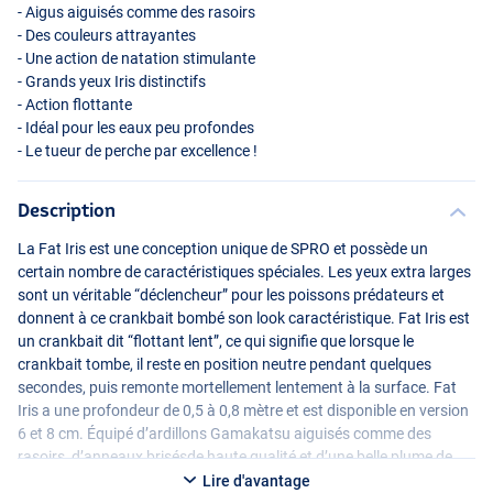
- Aigus aiguisés comme des rasoirs
- Des couleurs attrayantes
- Une action de natation stimulante
- Grands yeux Iris distinctifs
- Action flottante
- Idéal pour les eaux peu profondes
- Le tueur de perche par excellence !
Description
Shad
La Fat Iris est une conception unique de
SPRO
et possède un
certain nombre de caractéristiques spéciales. Les yeux extra larges
sont un véritable “déclencheur” pour les poissons prédateurs et
donnent à ce crankbait bombé son look caractéristique. Fat Iris est
un crankbait dit “flottant lent”, ce qui signifie que lorsque le
crankbait tombe, il reste en position neutre pendant quelques
secondes, puis remonte mortellement lentement à la surface. Fat
Iris a une profondeur de 0,5 à 0,8 mètre et est disponible en version
6 et 8 cm. Équipé d’ardillons Gamakatsu aiguisés comme des
rasoirs, d’anneaux brisésde haute qualité et d’une belle plume de
queue comme aguicheur supplémentaire.
Lire d'avantage