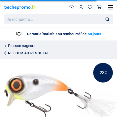
Home
Profil
Pan
Spro Fat Iris 6cm 17gr Slow Floating 0,5-0,8m
Prix catalogue
Je
8.57
recherche...
10.99
Garantie "satisfait ou remboursé" de
50 jours
Poisson nageurs
RETOUR AU RÉSULTAT
-23%