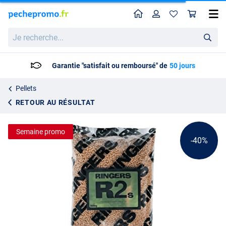
Home
Profil
Pan
Ringers Premium Coarse Pellets 900g
Prix catalogue
Je
4.80
recherche...
7.95
Garantie "satisfait ou remboursé" de
50 jours
Pellets
RETOUR AU RÉSULTAT
Semaine promo
-40%