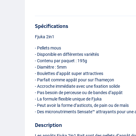
Spécifications
Fjuka 2in1
- Pellets mous
- Disponible en différentes variétés
- Contenu par paquet : 195g
- Diamètre : 5mm
- Boulettes d’appât super attractives
- Parfait comme appât pour sur l’hameçon
- Accroche immédiate avec une fixation solide
- Pas besoin de perceuse ou de bandes d’appât
- La formule flexible unique de Fjuka
- Peut avoir la forme d’asticots, de pain ou de maïs
- Des micronutriments Sensate™ attrayants pour une a
Description
Les appâts Fjuka 2in1 Bait sont des pellets d’appât do