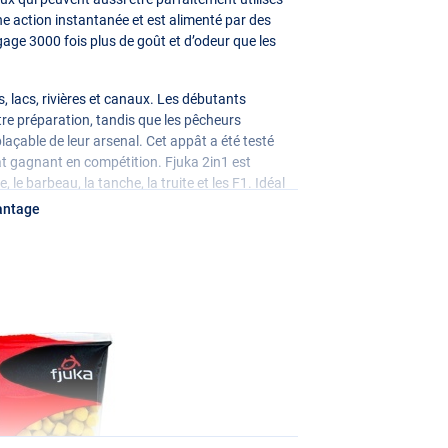
 action instantanée et est alimenté par des
age 3000 fois plus de goût et d’odeur que les
gs, lacs, rivières et canaux. Les débutants
 préparation, tandis que les pêcheurs
çable de leur arsenal. Cet appât a été testé
pât gagnant en compétition. Fjuka 2in1 est
, le barbeau, la tanche, la truite et les F1. Idéal
en général !
antage
. Conservez les pellets dans un sac ou un
emballage n’est pas refermé.