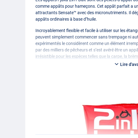
comme appâts pour hameçons. Cet appât parfait a une
attractants Sensate™ avec des micronutriments. Il dég
appâts ordinaires à base d’huile.
Incroyablement flexible et facile à utiliser sur les étan
peuvent simplement commencer sans trempage ni autre
expérimentés le considèrent comme un élément irrempla
par des milliers de pêcheurs et s’est avéré être un ap
irrésistible pour les espèces telles que la carpe, la brème
pour des pêches spécifiques mais aussi pour la pêche 
Lire d'av
Une fois ouvert, le Fjuka reste souple jusqu’à 12 mois
récipient scellé, sinon les pellets se dessécheront si l’