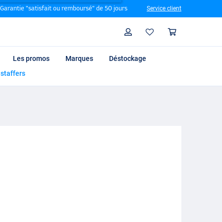
Garantie "satisfait ou remboursé" de 50 jours
Service client
Rechercher
Profil
Panier
Les promos
Marques
Déstockage
 staffers