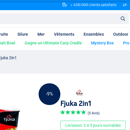
+ 400.000 clients satisfaits
ruite
Silure
Mer
Vêtements
Ensembles
Outdoor
ait Boat
Gagne un Ultimate Carp Cradle
Mystery Box
Pro
Fjuka 2in1
-9%
Fjuka 2in1
(5 Avis)
Livraison: 2 à 5 jours ouvrables