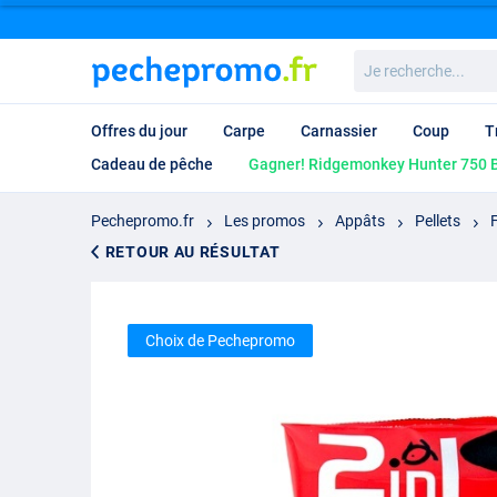
Je
recherche...
Offres du jour
Carpe
Carnassier
Coup
T
Cadeau de pêche
Gagner! Ridgemonkey Hunter 750 B
Pechepromo.fr
Les promos
Appâts
Pellets
RETOUR AU RÉSULTAT
Choix de Pechepromo