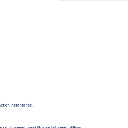
ction instantanée.
ux qui peuvent aussi être parfaitement utilisés