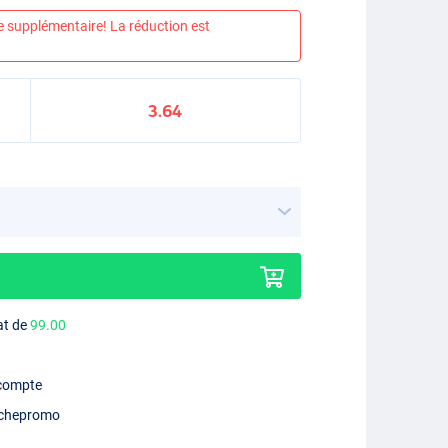
e supplémentaire! La réduction est
3.64
at de
99.00
 compte
chepromo