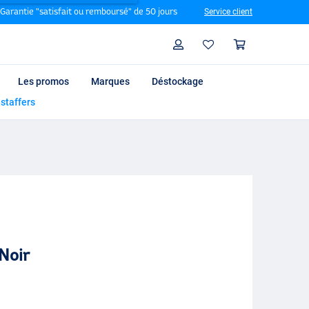
Garantie "satisfait ou remboursé" de 50 jours
Service client
Rechercher
Profil
Panier
Les promos
Marques
Déstockage
 staffers
Noir