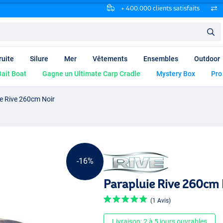
+ 400.000 clients satisfaits
ruite
Silure
Mer
Vêtements
Ensembles
Outdoor
ait Boat
Gagne un Ultimate Carp Cradle
Mystery Box
Pro
e Rive 260cm Noir
-16%
Parapluie Rive 260cm 
(1 Avis)
Livraison: 2 à 5 jours ouvrables