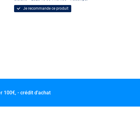
Je recommande ce produit
er
100€, - crédit d'achat