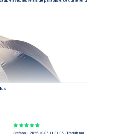
ible avec les relais de parapluie, ce qui le rend
lus
Stefano + 2025-10-05 11:31:05 - Traduit par