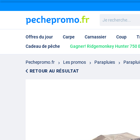
Je
recherche...
Offres du jour
Carpe
Carnassier
Coup
T
Cadeau de pêche
Gagner! Ridgemonkey Hunter 750 B
Pechepromo.fr
Les promos
Parapluies
Paraplui
RETOUR AU RÉSULTAT