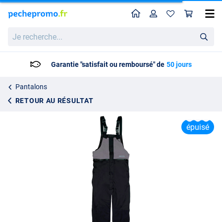
Home
Profil
Pan
Pantalon Shimano Bib and Brace Non Padded Black
Je
Prix catalogue
98.95
recherche...
114.95
Garantie "satisfait ou remboursé" de
50 jours
Pantalons
RETOUR AU RÉSULTAT
épuisé