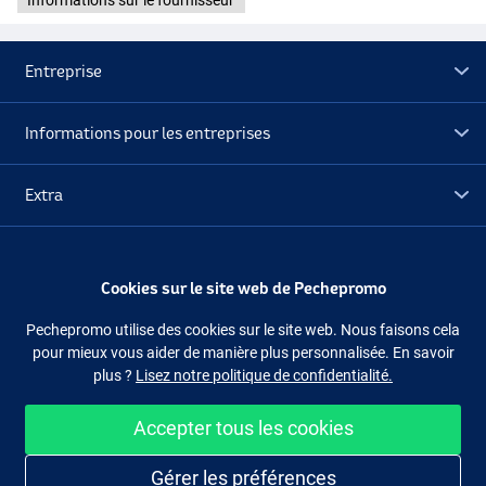
Informations sur le fournisseur
Entreprise
Informations pour les entreprises
Extra
Déstockage
Cookies sur le site web de Pechepromo
Suivez-nous
Facebook
Instagram
Pechepromo utilise des cookies sur le site web. Nous faisons cela
pour mieux vous aider de manière plus personnalisée. En savoir
plus ?
Lisez notre politique de confidentialité.
Accepter tous les cookies
Acheter facilement et en sécurité
Gérer les préférences