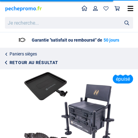
Home
Profil
Pan
Ultimate Hyperga Axis AXB Seatbox Set
Je
Prix catalogue
179.96
recherche...
259.80
Garantie "satisfait ou remboursé" de
50 jours
Paniers sièges
RETOUR AU RÉSULTAT
épuisé