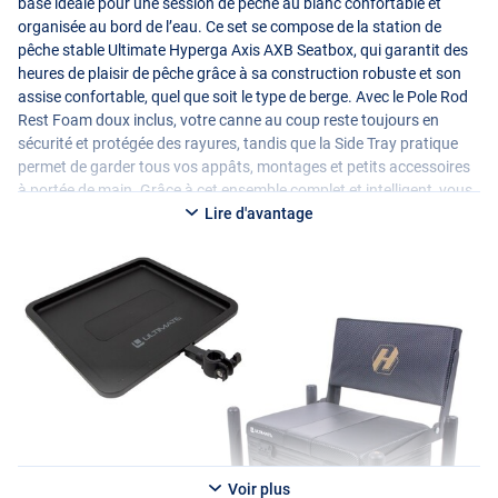
base idéale pour une session de pêche au blanc confortable et
organisée au bord de l’eau. Ce set se compose de la station de
pêche stable Ultimate Hyperga Axis
AXB
Seatbox, qui garantit des
heures de plaisir de pêche grâce à sa construction robuste et son
assise confortable, quel que soit le type de berge. Avec le Pole Rod
Rest Foam doux inclus, votre canne au coup reste toujours en
sécurité et protégée des rayures, tandis que la Side Tray pratique
permet de garder tous vos appâts, montages et petits accessoires
à portée de main. Grâce à cet ensemble complet et intelligent, vous
créez rapidement un poste de pêche agréable et efficace, afin de
Lire d'avantage
vous adapter plus vite et de pêcher avec une concentration
maximale.
Spécifications :
Ultimate Hyperga Axis
AXB
Seatbox
- Station de pêche
- Poids : 9,3 kg
- Charge maximale : 125 kg
- Diamètre des pieds : 36 mm
- Longueur des pieds : 50-75 cm
- Dimensions : 64 × 42 × 88 cm
Voir plus