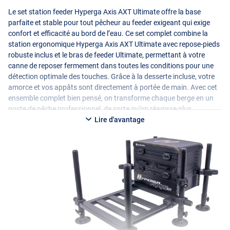
Le set station feeder Hyperga Axis
AXT
Ultimate offre la base
parfaite et stable pour tout pêcheur au feeder exigeant qui exige
confort et efficacité au bord de l’eau. Ce set complet combine la
station ergonomique Hyperga Axis
AXT
Ultimate avec repose-pieds
robuste inclus et le bras de feeder Ultimate, permettant à votre
canne de reposer fermement dans toutes les conditions pour une
détection optimale des touches. Grâce à la desserte incluse, votre
amorce et vos appâts sont directement à portée de main. Avec cet
ensemble complet bien pensé, on transforme chaque berge en un
poste de pêche professionnel, de sorte qu’on réagisse plus
rapidement et qu’on mette au sec plus de poissons en restant
Lire d'avantage
pleinement concentré.
Spécifications :
Station Hyperga Axis
AXT
Ultimate
- Station avec repose-pieds inclus
- Poids : 12.3kg
- Diamètre des pieds : 36mm
- Longueur des pieds : 50-75cm
- Charge maximale : 125kg