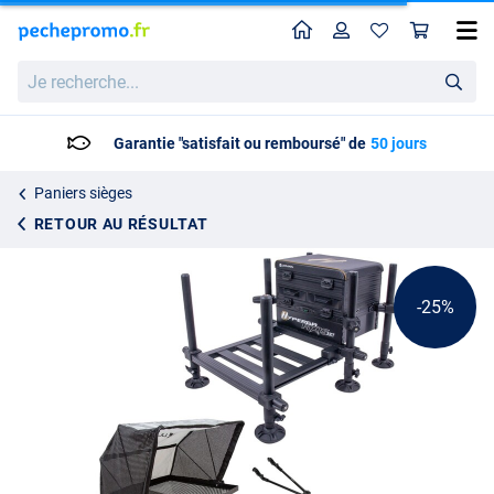
Home
Profil
Pan
Set station feeder Hyperga Axis AXT Ultimate
Prix catalogue
Je
299.20
recherche...
394.85
Garantie "satisfait ou remboursé" de
50 jours
Paniers sièges
RETOUR AU RÉSULTAT
-25%