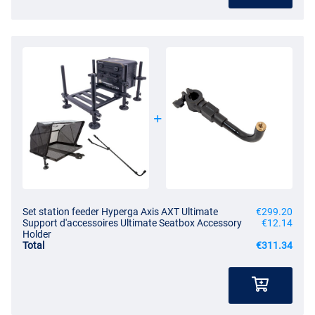
- Deux points de fixation robustes
- Adapté à tous les diamètres de pieds
- Montage facile sur les pieds
- Offre une stabilité maximale pendant la pêche !
Desserte avec couvercle pour station Ultimate
- Desserte couverte
- Dimensions : 40×40cm, 60×45cm
- Pied entièrement réglable inclus comme support supplémentaire
- Pied équipé d’un pied soucoupe
- Adaptateurs inclus ronds, 30mm et 26mm
- Permet de garder les appâts toujours à l’abri du soleil et de la pluie
- Adaptée aux pieds de diamètre 24mm, 26mm, 30mm et 34mm
- Adaptée à la plupart des stations avec pieds ronds
Set station feeder Hyperga Axis AXT Ultimate
€299.20
- Facile à monter
Support d'accessoires Ultimate Seatbox Accessory
€12.14
- Pliable à plat pour un transport facile
Holder
Total
€311.34