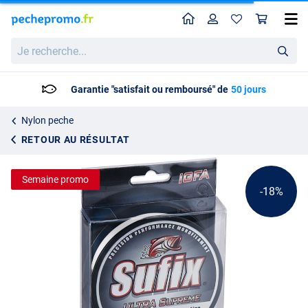
Home
Profil
Pan
Fil Sufix Ultra Supreme IGFA Nylon 1000m
Prix catalogue
Je
72.83
recherche...
87.95
Garantie "satisfait ou remboursé" de
50 jours
Nylon peche
RETOUR AU RÉSULTAT
Semaine promo
-18%