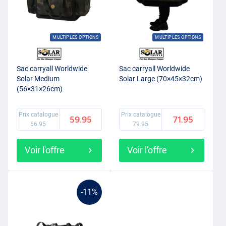
MULTIPLES OPTIONS
MULTIPLES OPTIONS
Sac carryall Worldwide
Sac carryall Worldwide
Solar Medium
Solar Large (70×45×32cm)
(56×31×26cm)
Prix catalogue
Prix catalogue
59.95
71.95
66.95
79.95
Voir l'offre
Voir l'offre
-11%