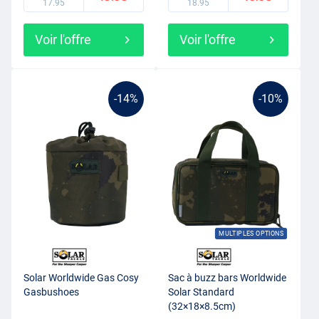
17.95
18.95
Voir l'offre
Voir l'offre
-14%
-10%
MULTIPLES OPTIONS
Solar Worldwide Gas Cosy
Sac à buzz bars Worldwide
Gasbushoes
Solar Standard
(32×18×8.5cm)