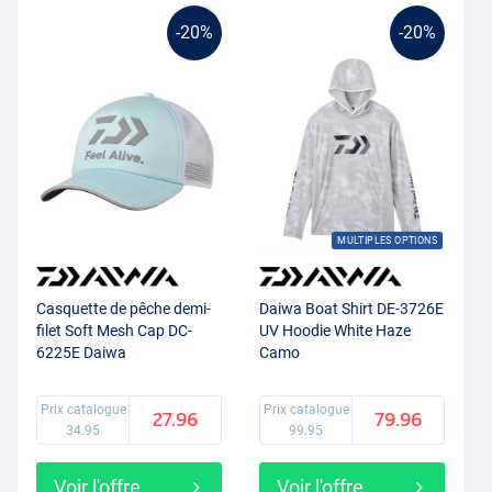
-20%
-20%
MULTIPLES OPTIONS
Casquette de pêche demi-
Daiwa Boat Shirt DE-3726E
filet Soft Mesh Cap DC-
UV Hoodie White Haze
6225E Daiwa
Camo
Prix catalogue
Prix catalogue
27.96
79.96
34.95
99.95
Voir l'offre
Voir l'offre