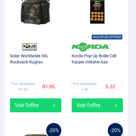
MULTIPLES OPTIONS
Solar Worldwide 30L
Korda Pop Up Boilie Cell
Rucksack Rugtas
Karper Imitatie Aas
Prix catalogue
Prix catalogue
81.95
5.22
91.95
5.49
Voir l'offre
Voir l'offre
-20%
-20%