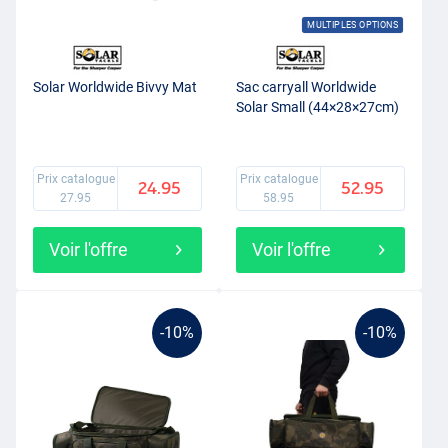
MULTIPLES OPTIONS
Solar Worldwide Bivvy Mat
Sac carryall Worldwide
Solar Small (44×28×27cm)
Prix catalogue
Prix catalogue
24.95
52.95
27.95
58.95
Voir l'offre
Voir l'offre
-10%
-10%