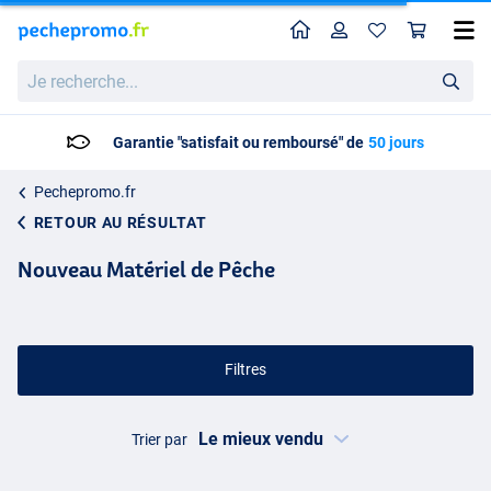
Home
Profil
Pan
Je
recherche...
Livraison: 2 à 5 jours ouvrables
Pechepromo.fr
RETOUR AU RÉSULTAT
Nouveau Matériel de Pêche
Filtres
Trier par