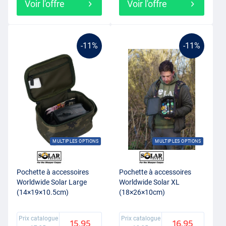
Voir l'offre
Voir l'offre
-11%
-11%
MULTIPLES OPTIONS
MULTIPLES OPTIONS
Pochette à accessoires
Pochette à accessoires
Worldwide Solar Large
Worldwide Solar XL
(14×19×10.5cm)
(18×26×10cm)
Prix catalogue
Prix catalogue
15.95
16.95