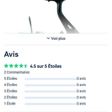
- Roulements à billes : 6+1
- Rapport de vitesse : 4.7:1
- Force de traction : 18kg
- Capacité de ligne : 0.20mm/290m
- Poids : 430g
- Bobine de taille 7000 sur un corps de taille 5000
Moulinet Maver Darkside 10000
Voir plus
- Roulements à billes : 6+1
- Rapport de vitesse : 4.6:1
- Traction : 18kg
Avis
- Capacité de ligne : 0.20mm/300m
- Poids : 530g
4.5 sur 5 Étoiles
2 Commentaires
5 Étoiles
0 avis
4 Étoiles
0 avis
3 Étoiles
0 avis
2 Étoiles
0 avis
1 Étoile
0 avis