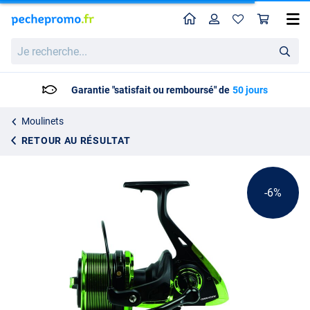
Home
Profil
Pan
Moulinet Surf Maver Reel Darkside
Prix catalogue
Je
85.45
recherche...
89.95
Garantie "satisfait ou remboursé" de
50 jours
Moulinets
RETOUR AU RÉSULTAT
-6%