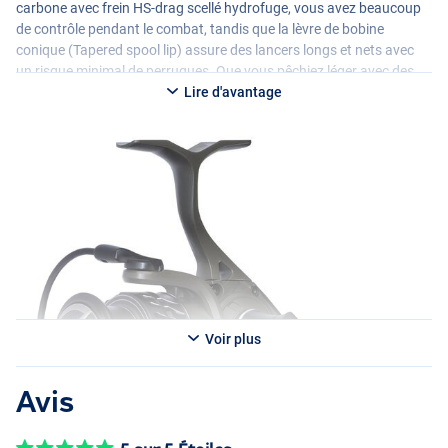
carbone avec frein HS-drag scellé hydrofuge, vous avez beaucoup
de contrôle pendant le combat, tandis que la lèvre de bobine
conique (Tapered spool lip) assure des lancers longs et nets avec
un risque minimal de perruques. Que vous pêchiez léger avec des
Carolina-rigs et des jigs sur la perche et le sandre, ou que vous
Lire d'avantage
chassiez le brochet avec de plus grands shads et spinnerbaits : au
sein de la série Thoriz, vous trouvez toujours une taille appropriée.
Vous avez le choix entre les options suivantes :
- Moulinet Savage Gear Thoriz 1000
- Poids: 214g
- Ratio: 5.2/1
- Capacité de ligne: 200m / 0.12mm
- Récupération: 64cm
- Puissance de frein: 4.10kg
- Moulinet Savage Gear Thoriz C2000
Voir plus
- Poids: 214g
- Ratio: 5.2/1
Avis
- Capacité de ligne: 150m / 0.16mm
- Récupération: 65cm
- Puissance de frein: 4.10kg