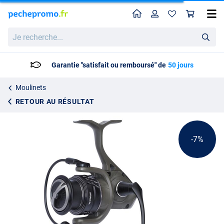
Home
Profil
Pan
Moulinet Spinning Savage Gear Thoriz
Prix catalogue
Je
112.65
recherche...
119.95
Garantie "satisfait ou remboursé" de
50 jours
Moulinets
RETOUR AU RÉSULTAT
-7%