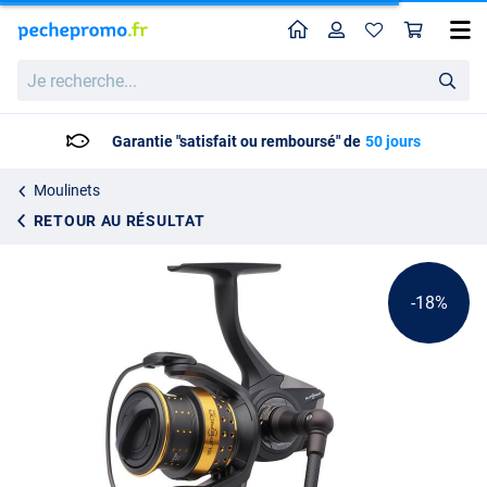
Home
Profil
Pan
Moulinet spinning Abu Garcia Superior 2
Prix catalogue
Je
90.20
recherche...
109.99
Garantie "satisfait ou remboursé" de
50 jours
Moulinets
RETOUR AU RÉSULTAT
-18%