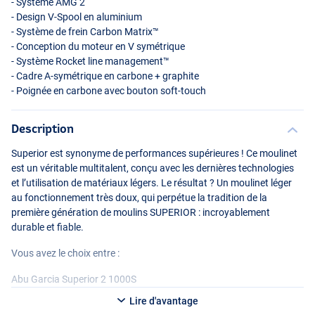
- Système
AMG
2
- Design V-Spool en aluminium
- Système de frein Carbon Matrix™
- Conception du moteur en V symétrique
- Système Rocket line management™
- Cadre A-symétrique en carbone + graphite
- Poignée en carbone avec bouton soft-touch
Description
Superior est synonyme de performances supérieures ! Ce moulinet
est un véritable multitalent, conçu avec les dernières technologies
et l’utilisation de matériaux légers. Le résultat ? Un moulinet léger
au fonctionnement très doux, qui perpétue la tradition de la
première génération de moulins
SUPERIOR
: incroyablement
durable et fiable.
Vous avez le choix entre :
Abu Garcia Superior 2 1000S
- Roulements à billes : 9+1
Lire d'avantage
- Rapport de vitesse : 5.2:1