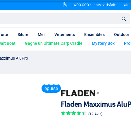
+ 400.000 clients satisfaits
ruite
Silure
Mer
Vêtements
Ensembles
Outdoor
ait Boat
Gagne un Ultimate Carp Cradle
Mystery Box
Pro
axximus AluPro
épuisé
Fladen Maxximus AluP
(12 Avis)