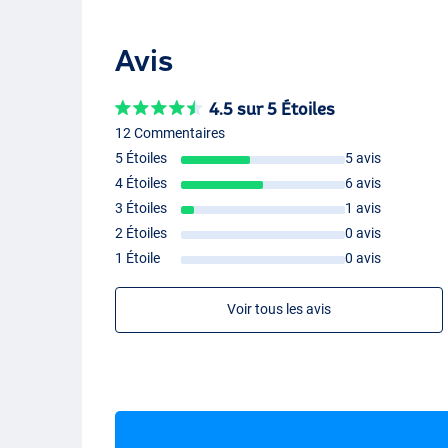
Fladen Maxximus AluPro 540
Poids : 287 g
Avis
Ratio : 5.1:1
Frein : 12 kg
Roulements à billes : 5+1
4.5 sur 5 Étoiles
Capacité : 145 m/0,35 mm
12 Commentaires
5 Étoiles
5 avis
Fladen Maxximus AluPro 550
4 Étoiles
6 avis
3 Étoiles
1 avis
Poids : 298 g
2 Étoiles
0 avis
Ratio : 5.1:1
Frein : 12 kg
1 Étoile
0 avis
Roulements à billes : 5+1
Capacité : 275 m/0,35 mm
Voir tous les avis
Fladen Maxximus AluPro 560
Poids : 315 g
Ratio : 5.1:1
Frein : 18 kg