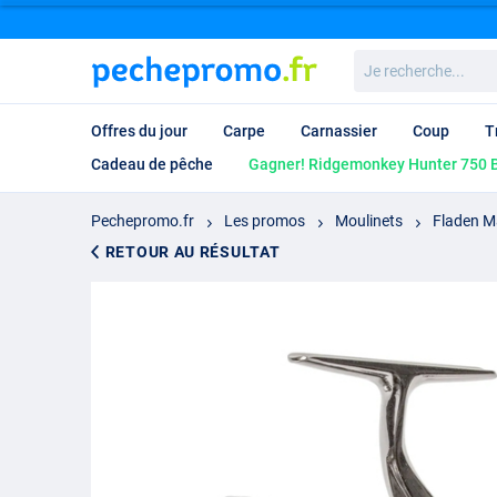
Je
recherche...
Offres du jour
Carpe
Carnassier
Coup
T
Cadeau de pêche
Gagner! Ridgemonkey Hunter 750 B
Pechepromo.fr
Les promos
Moulinets
Fladen M
RETOUR AU RÉSULTAT