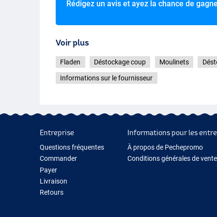
Roulements à billes : 5+1
Rédigez un avis et ayez la chance de gagn
Capacité : 190 m/0,45 mm
Voir plus
Fladen
Déstockage coup
Moulinets
Dést
Informations sur le fournisseur
Entreprise
Informations pour les entre
Questions fréquentes
À propos de Pechepromo
Commander
Conditions générales de vente
Payer
Livraison
Retours
Garantie
Contactez-nous