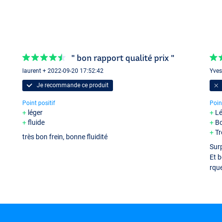
" bon rapport qualité prix "
laurent + 2022-09-20 17:52:42
Yves
Je recommande ce produit
Point positif
Poin
léger
Lé
fluide
Bo
Tr
très bon frein, bonne fluidité
Surp
Et 
rque