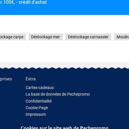
er
100€, - crédit d'achat
ockage carpe
Déstockage mer
Déstockage carnassier
Moulin
prises
Extra
Cartes-cadeaux
La base de données de Pechepromo
Confidentialité
Cookie Page
Impressum
Cadeau de pêche
Cookies sur le site web de Pechepromo
Nouveau Matériel de Pêche