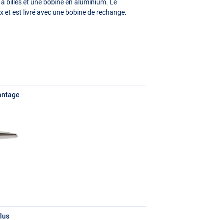
s à billes et une bobine en aluminium. Le
x et est livré avec une bobine de rechange.
antage
lus