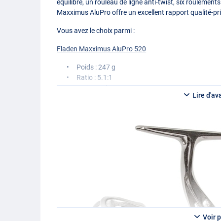
équilibré, un rouleau de ligne anti-twist, six roulement
Maxximus AluPro offre un excellent rapport qualité-pri
Vous avez le choix parmi :
Fladen Maxximus AluPro 520
Poids : 247 g
Ratio : 5.1:1
Frein : 10 kg
Lire d'av
Roulements à billes : 5+1
Capacité : 195 m/0,20 mm
Fladen Maxximus AluPro 530
Poids : 275 g
Ratio : 5.1:1
Frein : 10 kg
Roulements à billes : 5+1
Capacité : 170 m/0,30 mm
Voir p