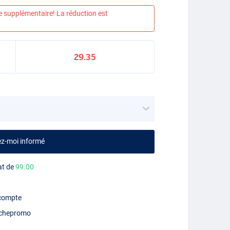
e supplémentaire! La réduction est
29.35
ez-moi informé
at de
99.00
 compte
chepromo