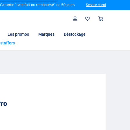
Garantie "satisfait ou remboursé" de 50 jours
Service client
Rechercher
Profil
Panier
Les promos
Marques
Déstockage
 staffers
ro