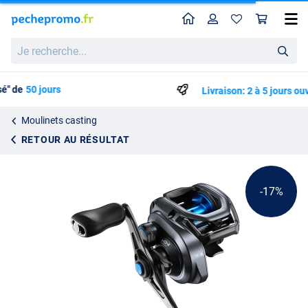
Home
Profil
Pan
Moulinet Casting Shimano SLX XT A 150 RH
Prix catalogue
Je
120.60
recherche...
144.95
Livraison: 2 à 5 jours ouvrables
Moulinets casting
RETOUR AU RÉSULTAT
-17%