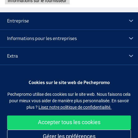
Informations sur le fournisseur
Entreprise
Informations pour les entreprises
Extra
Déstockage
Cookies sur le site web de Pechepromo
Suivez-nous
Facebook
Instagram
Pechepromo utilise des cookies sur le site web. Nous faisons cela
pour mieux vous aider de manière plus personnalisée. En savoir
plus ?
Lisez notre politique de confidentialité.
Accepter tous les cookies
Acheter facilement et en sécurité
Gérer les préférences