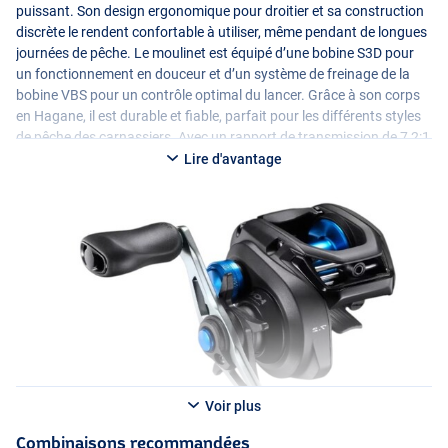
puissant. Son design ergonomique pour droitier et sa construction
discrète le rendent confortable à utiliser, même pendant de longues
journées de pêche. Le moulinet est équipé d’une bobine S3D pour
un fonctionnement en douceur et d’un système de freinage de la
bobine
VBS
pour un contrôle optimal du lancer. Grâce à son corps
en Hagane, il est durable et fiable, parfait pour les différents styles
de pêche des carnassiers. Avec un rapport de transmission de 7,2:1
et une vitesse de récupération de 72 cm, le moulinet baitcasting
Lire d'avantage
Shimano
SLX
150HG est un atout indispensable pour tout pêcheur.
Voir plus
Combinaisons recommandées