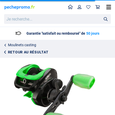
Home
Profil
Pan
Moulinet Casting 13 Fishing Modus RP2 LH
Prix catalogue
Je
117.95
recherche...
119.95
Garantie "satisfait ou remboursé" de
50 jours
Moulinets casting
RETOUR AU RÉSULTAT