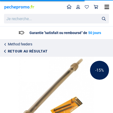
Home
Profil
Pan
Elastique Guru X-Safe
Je
Prix catalogue
4.28
recherche...
4.99
Garantie "satisfait ou remboursé" de
50 jours
Method feeders
RETOUR AU RÉSULTAT
-15%