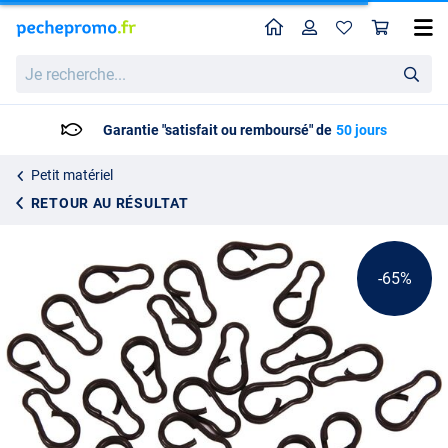
Home
Profil
Pan
Ultimate Quicklink (20pcs)
Prix catalogue
Je
1.76
recherche...
4.95
Garantie "satisfait ou remboursé" de
50 jours
Petit matériel
RETOUR AU RÉSULTAT
-65%