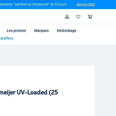
Garantie "satisfait ou remboursé" de 50 jours
Service client
Rechercher
Profil
Panier
Les promos
Marques
Déstockage
 staffers
meijer UV-Loaded (25