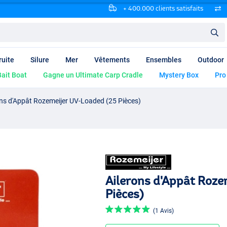
+ 400.000 clients satisfaits
ruite
Silure
Mer
Vêtements
Ensembles
Outdoor
ait Boat
Gagne un Ultimate Carp Cradle
Mystery Box
Pro
ons d'Appât Rozemeijer UV-Loaded (25 Pièces)
Ailerons d'Appât Roze
Pièces)
(1 Avis)