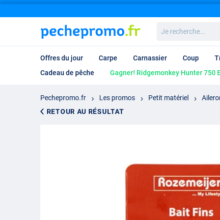
Je
recherche...
Offres du jour
Carpe
Carnassier
Coup
T
Cadeau de pêche
Gagner! Ridgemonkey Hunter 750 B
Pechepromo.fr
Les promos
Petit matériel
Ailer
RETOUR AU RÉSULTAT