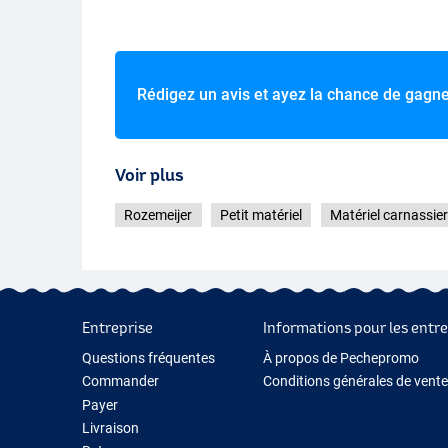
Rédigez un avis et ayez la chance de gagn
Voir plus
Rozemeijer
Petit matériel
Matériel carnassier
Entreprise
Informations pour les entre
Questions fréquentes
À propos de Pechepromo
Commander
Conditions générales de vente
Payer
Livraison