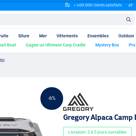
+ 400.000 clients satisfaits
ruite
Silure
Mer
Vêtements
Ensembles
Outdoor
ait Boat
Gagne un Ultimate Carp Cradle
Mystery Box
Pro
 50
-6%
Gregory Alpaca Camp 
Livraison: 2 à 5 jours ouvrables