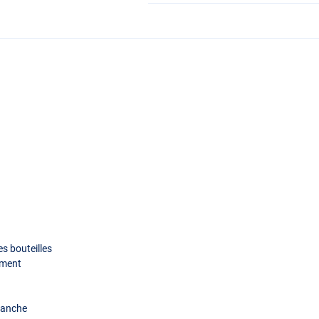
s bouteilles
ement
étanche