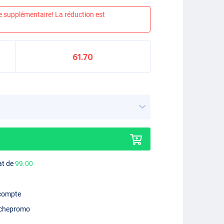
e supplémentaire! La réduction est
61.70
at de
99.00
 compte
chepromo