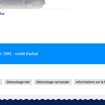
lus
er
100€, - crédit d'achat
Déstockage mer
Déstockage carnassier
Informations sur le 