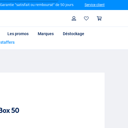
Garantie "satisfait ou remboursé" de 50 jours
Service client
Rechercher
Profil
Panier
Les promos
Marques
Déstockage
 staffers
Box 50