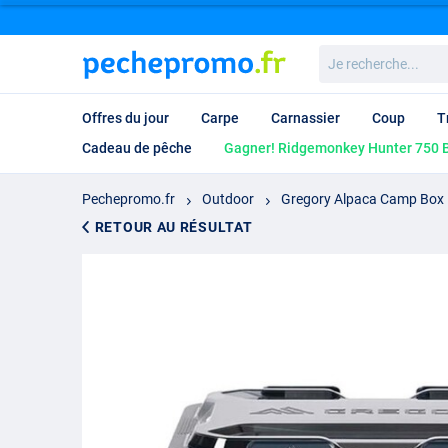
Je
recherche...
Offres du jour
Carpe
Carnassier
Coup
T
Cadeau de pêche
Gagner! Ridgemonkey Hunter 750 B
Pechepromo.fr
Outdoor
Gregory Alpaca Camp Box
RETOUR AU RÉSULTAT