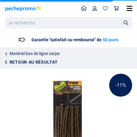
Home
Profil
Pan
Fox Edges Camo Anti-Tangle Sleeves
Prix catalogue
Je
4.49
recherche...
4.99
Garantie "satisfait ou remboursé" de
50 jours
Matériel bas de ligne carpe
RETOUR AU RÉSULTAT
-11%