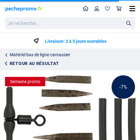
Home
Profil
Pan
Kit Rotary Uptrace camouflage Fox Rage Predator (5 pièces)
Prix catalogue
Je
6.97
recherche...
7.49
Livraison: 2 à 5 jours ouvrables
Matériel bas de ligne carnassier
RETOUR AU RÉSULTAT
Semaine promo
-7%