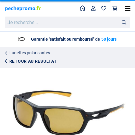
Home
Profil
Pan
Lunettes de soleil Savage Gear Savage Polarisées 3
Je
34.95
recherche...
Garantie "satisfait ou remboursé" de
50 jours
Lunettes polarisantes
RETOUR AU RÉSULTAT