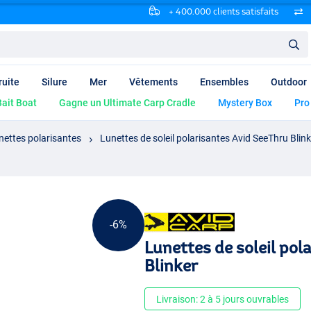
+ 400.000 clients satisfaits
ruite
Silure
Mer
Vêtements
Ensembles
Outdoor
ait Boat
Gagne un Ultimate Carp Cradle
Mystery Box
Pro
nettes polarisantes
Lunettes de soleil polarisantes Avid SeeThru Blink
-6%
Lunettes de soleil pol
Blinker
Livraison: 2 à 5 jours ouvrables