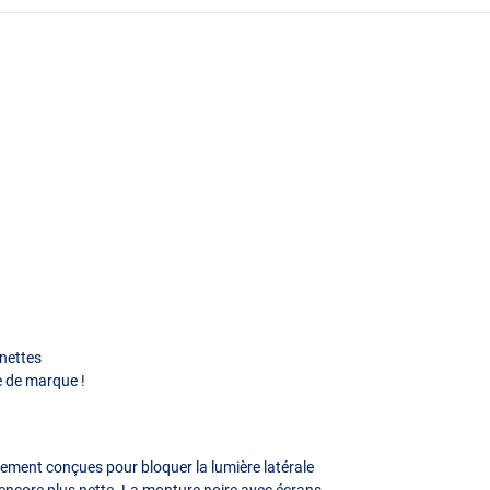
unettes
re de marque !
alement conçues pour bloquer la lumière latérale
u encore plus nette. La monture noire avec écrans