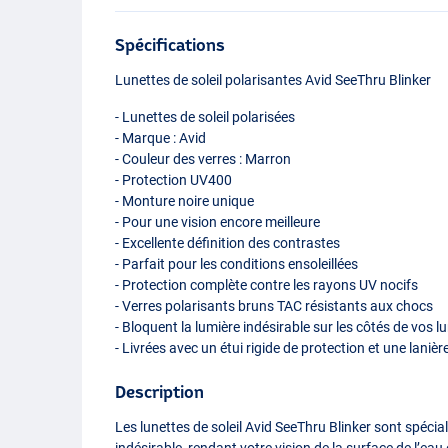
Spécifications
Lunettes de soleil polarisantes Avid SeeThru Blinker
- Lunettes de soleil polarisées
- Marque : Avid
- Couleur des verres : Marron
- Protection UV400
- Monture noire unique
- Pour une vision encore meilleure
- Excellente définition des contrastes
- Parfait pour les conditions ensoleillées
- Protection complète contre les rayons UV nocifs
- Verres polarisants bruns
TAC
résistants aux chocs
- Bloquent la lumière indésirable sur les côtés de vos l
- Livrées avec un étui rigide de protection et une laniè
Description
Les lunettes de soleil Avid SeeThru Blinker sont spéci
indésirable, rendant votre vision de la surface de l’ea