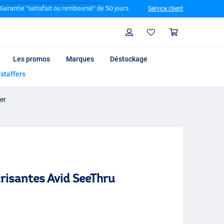
Garantie "satisfait ou remboursé" de 50 jours
Service client
Rechercher
Profil
Panier
Les promos
Marques
Déstockage
 staffers
er
arisantes Avid SeeThru