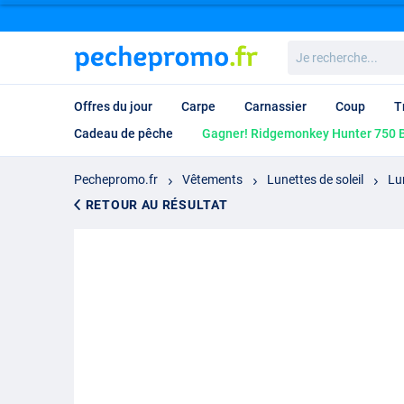
Je
recherche...
Offres du jour
Carpe
Carnassier
Coup
T
Cadeau de pêche
Gagner! Ridgemonkey Hunter 750 B
Pechepromo.fr
Vêtements
Lunettes de soleil
Lu
RETOUR AU RÉSULTAT