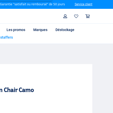
Garantie "satisfait ou remboursé" de 50 jours
Service client
Rechercher
Profil
Panier
Les promos
Marques
Déstockage
 staffers
n Chair Camo