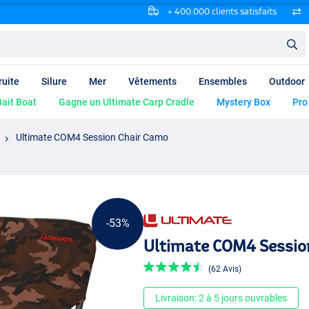
+ 400.000 clients satisfaits
ruite
Silure
Mer
Vêtements
Ensembles
Outdoor
ait Boat
Gagne un Ultimate Carp Cradle
Mystery Box
Pro
Ultimate COM4 Session Chair Camo
-53%
Ultimate COM4 Sessio
(62 Avis)
Livraison: 2 à 5 jours ouvrables