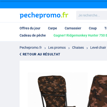
Je
recherche...
Offres du jour
Carpe
Carnassier
Coup
T
Cadeau de pêche
Gagner! Ridgemonkey Hunter 750 B
Pechepromo.fr
Les promos
Chaises
Level chair
RETOUR AU RÉSULTAT