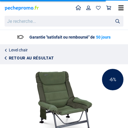
Home
Profil
Pan
Fauteuil Sonik Bank-Tek Comfy Couch Chair
Prix catalogue
Je
179.92
recherche...
189.95
Garantie "satisfait ou remboursé" de
50 jours
Level chair
RETOUR AU RÉSULTAT
-6%