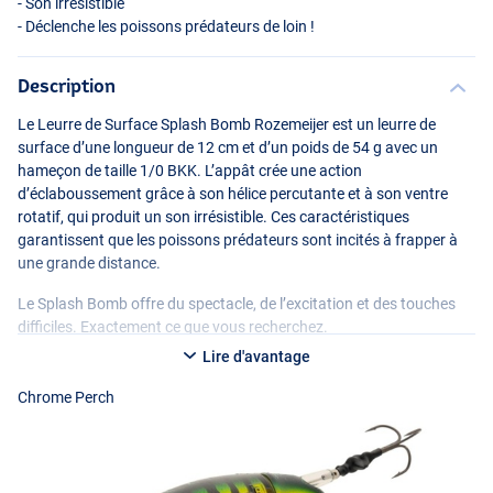
- Son irrésistible
- Déclenche les poissons prédateurs de loin !
Description
Le Leurre de Surface Splash Bomb Rozemeijer est un leurre de
surface d’une longueur de 12 cm et d’un poids de 54 g avec un
hameçon de taille 1/0
BKK
. L’appât crée une action
d’éclaboussement grâce à son hélice percutante et à son ventre
rotatif, qui produit un son irrésistible. Ces caractéristiques
garantissent que les poissons prédateurs sont incités à frapper à
Black Ghost
une grande distance.
Le Splash Bomb offre du spectacle, de l’excitation et des touches
difficiles. Exactement ce que vous recherchez.
Lire d'avantage
Chrome Perch