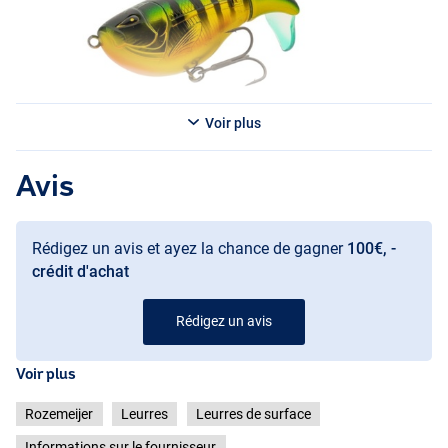
Voir plus
Japanese Shock
Avis
Rédigez un avis et ayez la chance de gagner
100€, -
crédit d'achat
Pike Candy
Rédigez un avis
Voir plus
Rozemeijer
Leurres
Leurres de surface
Informations sur le fournisseur