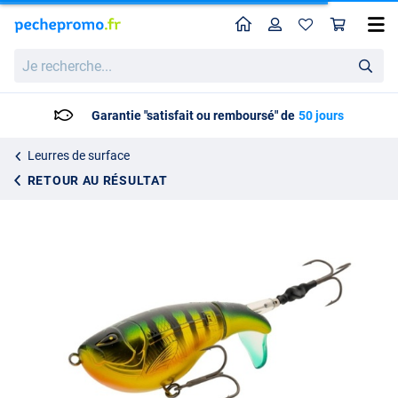
Home
Profil
Pan
Leurre de Surface Splash Bomb Rozemeijer #1/0 BKK 12cm (54g)
Je
16.95
recherche...
Garantie "satisfait ou remboursé" de
50 jours
Leurres de surface
RETOUR AU RÉSULTAT