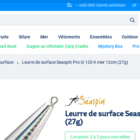
+ 400.000 clients satisfaits
ruite
Silure
Mer
Vêtements
Ensembles
Outdoor
ait Boat
Gagne un Ultimate Carp Cradle
Mystery Box
Pro
surface
Leurre de surface Seaspin Pro-Q 120 K mer 12cm (27g)
Leurre de surface Sea
(27g)
Livraison: 2 à 5 jours ouvrables