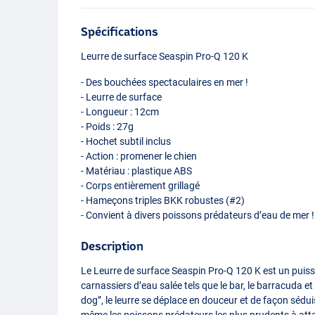
Spécifications
Leurre de surface Seaspin Pro-Q 120 K
- Des bouchées spectaculaires en mer !
- Leurre de surface
- Longueur : 12cm
- Poids : 27g
- Hochet subtil inclus
- Action : promener le chien
- Matériau : plastique
ABS
- Corps entièrement grillagé
- Hameçons triples
BKK
robustes (#2)
- Convient à divers poissons prédateurs d’eau de mer !
Description
Le Leurre de surface Seaspin Pro-Q 120 K est un puiss
carnassiers d’eau salée tels que le bar, le barracuda et
dog”, le leurre se déplace en douceur et de façon séduis
même les poissons prédateurs les plus prudents à attaq