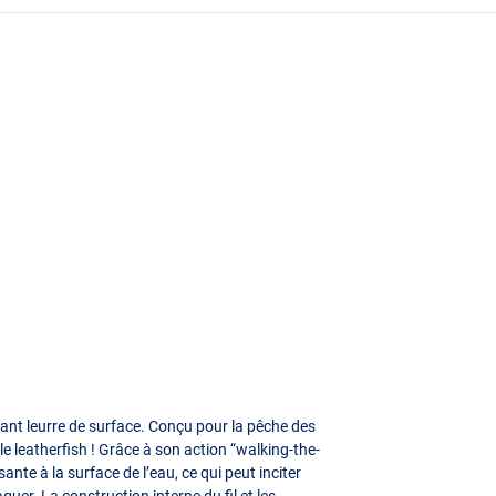
ant leurre de surface. Conçu pour la pêche des
 le leatherfish ! Grâce à son action “walking-the-
ante à la surface de l’eau, ce qui peut inciter
uer. La construction interne du fil et les