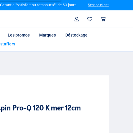
Garantie "satisfait ou remboursé" de 50 jours
Service client
Rechercher
Profil
Panier
Les promos
Marques
Déstockage
 staffers
spin Pro-Q 120 K mer 12cm