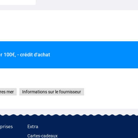
er
100€, - crédit d'achat
res mer
Informations sur le fournisseur
prises
Extra
Cartes-cadeaux