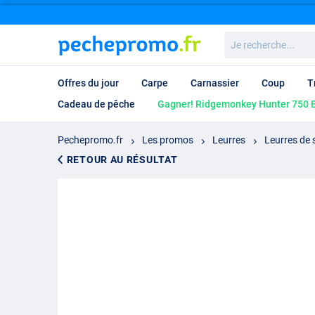
Je
recherche...
Offres du jour
Carpe
Carnassier
Coup
T
Cadeau de pêche
Gagner! Ridgemonkey Hunter 750 B
Pechepromo.fr
Les promos
Leurres
Leurres de 
RETOUR AU RÉSULTAT