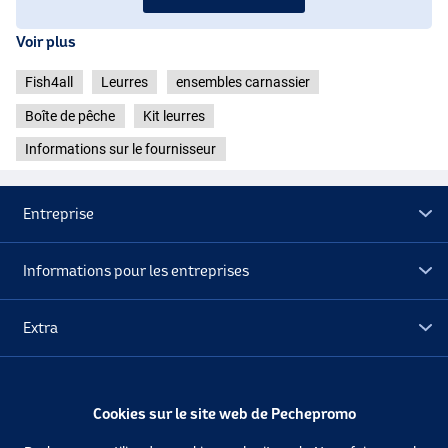
Voir plus
Fish4all
Leurres
ensembles carnassier
Boîte de pêche
Kit leurres
Informations sur le fournisseur
Entreprise
Informations pour les entreprises
Extra
Déstockage
Cookies sur le site web de Pechepromo
Suivez-nous
Facebook
Instagram