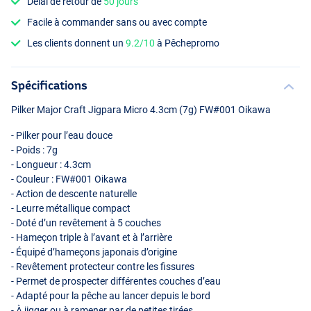
Délai de retour de
50 jours
Facile à commander sans ou avec compte
Les clients donnent un
9.2/10
à Pêchepromo
Spécifications
Pilker Major Craft Jigpara Micro 4.3cm (7g) FW#001 Oikawa
- Pilker pour l’eau douce
- Poids : 7g
- Longueur : 4.3cm
- Couleur : FW#001 Oikawa
- Action de descente naturelle
- Leurre métallique compact
- Doté d’un revêtement à 5 couches
- Hameçon triple à l’avant et à l’arrière
- Équipé d’hameçons japonais d’origine
- Revêtement protecteur contre les fissures
- Permet de prospecter différentes couches d’eau
- Adapté pour la pêche au lancer depuis le bord
- À jigger ou à ramener par de petites tirées