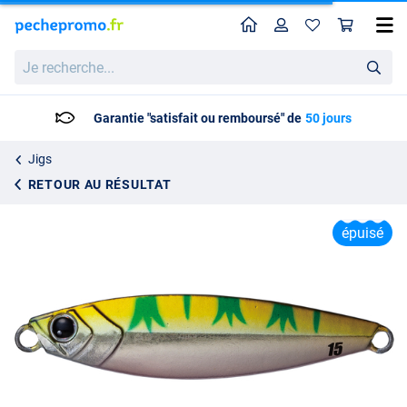
Home
Profil
Pan
Pilker Major Craft Jigpara Micro 4.3cm (7g) FW#001 Oikawa
Je
Prix catalogue
3.95
recherche...
7.95
Garantie "satisfait ou remboursé" de
50 jours
Jigs
RETOUR AU RÉSULTAT
épuisé