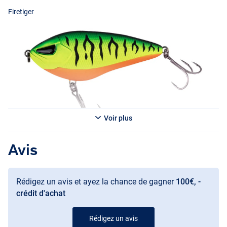
Firetiger
Voir plus
Avis
Perch
Rédigez un avis et ayez la chance de gagner
100€, -
crédit d'achat
Rédigez un avis