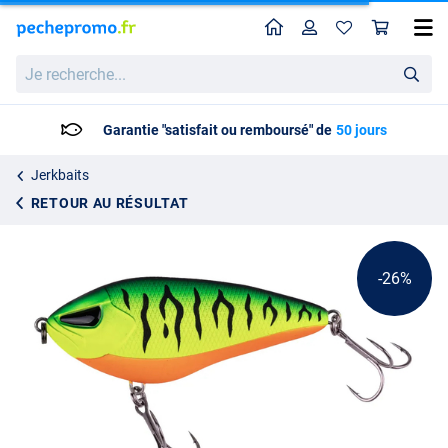
Home
Profil
Pan
Jerkbait Zeck Rogue Glider 12cm (79g) – Coulée Lente
Prix catalogue
Je
11.95
recherche...
15.95
Garantie "satisfait ou remboursé" de
50 jours
Jerkbaits
RETOUR AU RÉSULTAT
-26%