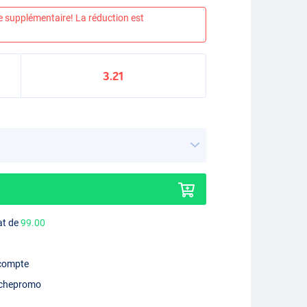
e supplémentaire! La réduction est
3.21
at de
99.00
 compte
chepromo