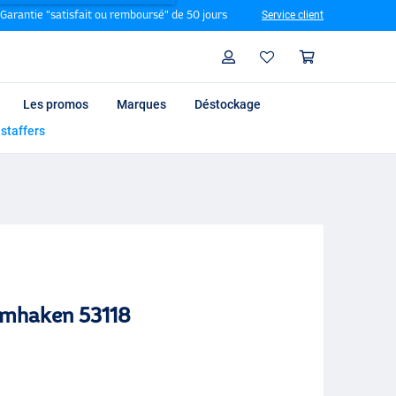
Garantie "satisfait ou remboursé" de 50 jours
Service client
Rechercher
Profil
Panier
Les promos
Marques
Déstockage
 staffers
mhaken 53118