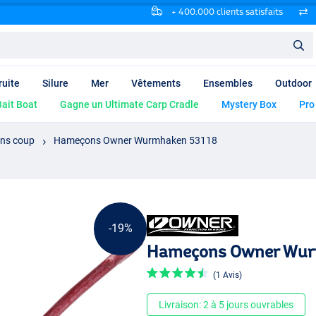
+ 400.000 clients satisfaits
ruite
Silure
Mer
Vêtements
Ensembles
Outdoor
ait Boat
Gagne un Ultimate Carp Cradle
Mystery Box
Pro
ns coup
Hameçons Owner Wurmhaken 53118
-19%
Hameçons Owner Wur
(1 Avis)
Livraison: 2 à 5 jours ouvrables