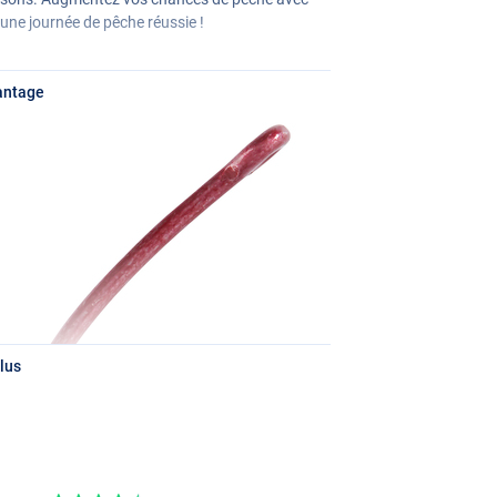
ne journée de pêche réussie !
antage
lus