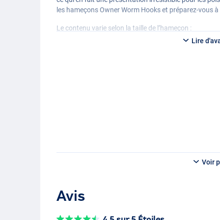
les hameçons Owner Worm Hooks et préparez-vous à u
Le contenu varie selon la taille de l’hameçon :
Lire d'av
Taille d’hameçon #12 :
- Contenu : 9 pièces
Crochet de taille #10 :
- Contenu : 8 pièces
Crochet taille #8 :
- Contenu : 7 pièces
Voir p
Avis
4.5 sur 5 Étoiles