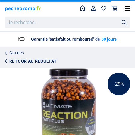
Home
Profil
Pan
Ultimate Reaction Particles Ready To Fish Tijgernoten (3L)
Prix catalogue
Je
13.56
recherche...
18.95
Garantie "satisfait ou remboursé" de
50 jours
Graines
RETOUR AU RÉSULTAT
-29%