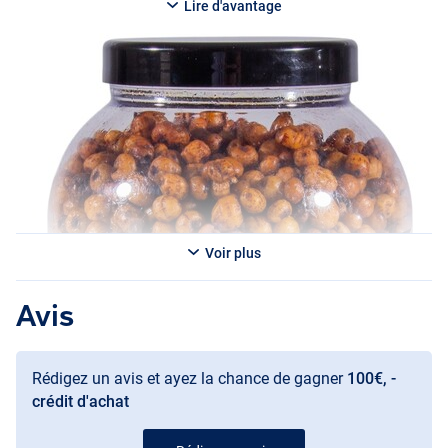
inzetbaarheid in combinatie met spods, voerboten of grondvoer
Lire d'avantage
haal je een uiterst veelzijdige en duurzame toevoeging aan je
uitrusting in huis!
Voir plus
Avis
Rédigez un avis et ayez la chance de gagner
100€, -
crédit d'achat