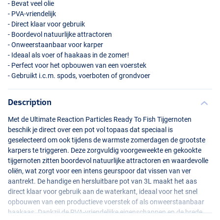
- Bevat veel olie
-
PVA
-vriendelijk
- Direct klaar voor gebruik
- Boordevol natuurlijke attractoren
- Onweerstaanbaar voor karper
- Ideaal als voer of haakaas in de zomer!
- Perfect voor het opbouwen van een voerstek
- Gebruikt i.c.m. spods, voerboten of grondvoer
Description
Met de Ultimate Reaction Particles Ready To Fish Tijgernoten
beschik je direct over een pot vol topaas dat speciaal is
geselecteerd om ook tijdens de warmste zomerdagen de grootste
karpers te triggeren. Deze zorgvuldig voorgeweekte en gekookte
tijgernoten zitten boordevol natuurlijke attractoren en waardevolle
oliën, wat zorgt voor een intens geurspoor dat vissen van ver
aantrekt. De handige en hersluitbare pot van 3L maakt het aas
direct klaar voor gebruik aan de waterkant, ideaal voor het snel
opbouwen van een productieve voerstek of als onweerstaanbaar
haakaas. Dankzij de
PVA
-vriendelijke eigenschappen en de brede