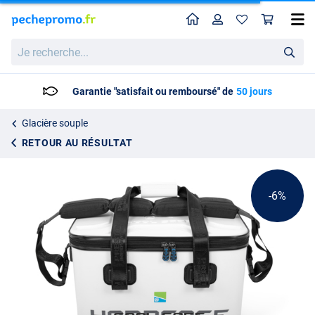
Home
Profil
Pan
Sac Isotherme Rigide Preston Hardcase Cool Safe (Blanc)
Prix catalogue
Je
104.45
recherche...
109.95
Garantie "satisfait ou remboursé" de
50 jours
Glacière souple
RETOUR AU RÉSULTAT
-6%