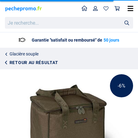
Home
Profil
Pan
Grande glacière souple Fox Voyager
Prix catalogue
Je
33.24
recherche...
34.99
Garantie "satisfait ou remboursé" de
50 jours
Glacière souple
RETOUR AU RÉSULTAT
-6%