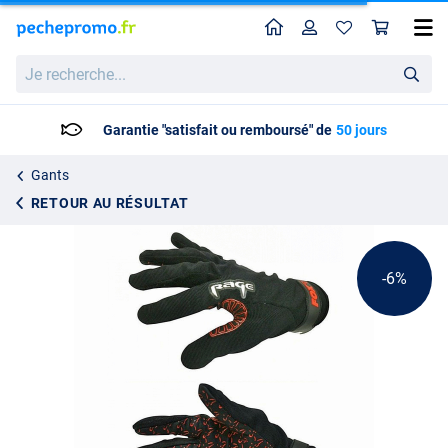
Home
Profil
Pan
Fox Rage Power Grip Gants
Prix catalogue
Je
20.89
recherche...
21.99
Garantie "satisfait ou remboursé" de
50 jours
Gants
RETOUR AU RÉSULTAT
-6%