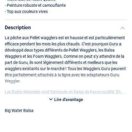
- Peinture robuste et camouflante
- Top aux couleurs vives
Description
La pêche aux Pellet wagglers est en hausse et est particulièrement
efficace pendant les mois les plus chauds. C’est pourquoi Guru a
développé deux types différents de Pellet Wagglers, les Balsa
Wagglers et les Foam Wagglers. Comme on peut s’y attendre de la
part de Guru, ils sont légèrement différents et meilleurs que les
Foam
wagglers existants sur le marché ! Tous les Wagglers Guru peuvent
être parfaitement attachés à la ligne avec les adaptateurs Guru
Waggler.
Les Balsa Wagglers sont fabriqués en balsa de haute qualité. En
outre, les Balsa Wagglers sont prépesés et équipés d’un anneau qui
Lire d'avantage
empêche le flotteur de tirer trop loin sous l’eau lorsqu’il est déployé.
Les Balsa Wagglers sont aussi disponibles en version Big Water, ces
Big Water Balsa
wagglers sont plus grands et plus épais et donc capables de
résister à plus de vent et de courant. Les Wagglers en Balsa ont un
diamètre de 10mm, les variantes Big Water ont un diamètre de