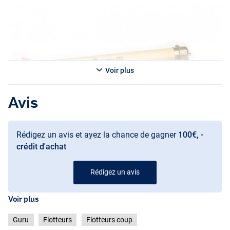
13mm.
Les Foam Wagglers sont des mini wagglers uniques qui sont livrés
par paires. Ceux-ci sont sans plomb et ont une laque robuste et
camouflante. De plus, les Foam Wagglers peuvent être
parfaitement lestés avec les Guru Waggler Converters.
Voir plus
Avis
Rédigez un avis et ayez la chance de gagner
100€, -
crédit d'achat
Balsa
Rédigez un avis
Balsa
Voir plus
Guru
Flotteurs
Flotteurs coup