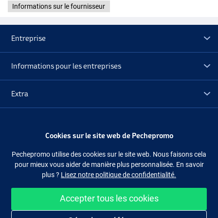
Informations sur le fournisseur
Entreprise
Informations pour les entreprises
Extra
Déstockage
Cookies sur le site web de Pechepromo
Suivez-nous
Facebook
Instagram
Pechepromo utilise des cookies sur le site web. Nous faisons cela
pour mieux vous aider de manière plus personnalisée. En savoir
plus ?
Lisez notre politique de confidentialité.
Foam
Accepter tous les cookies
Foam
Acheter facilement et en sécurité