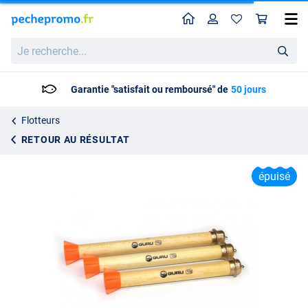
Home
Profil
Pan
Guru Waggler
Je
Prix catalogue
3.95
recherche...
5.95
Garantie "satisfait ou remboursé" de
50 jours
Flotteurs
RETOUR AU RÉSULTAT
épuisé