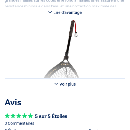
grandes mailles sur les côtés et le fond à mailles fines assurent une
résistance minimale dans l’eau et une protection maximale des
poissons. Grâce à son pliage pratique, l’épuisette flottante W3 C&R
Lire d'avantage
est une excellente solution pour pêcher depuis le rivage, à gué, en
float tube, en kayak ou sur un petit bateau.
Vous pouvez choisir entre :
Petite : 38cm L, 45cm L, 45cm profondeur. Longueur de la poignée
34cm
Moyen : 48 cm de large, 55 cm de long, 60 cm de profondeur.
Longueur de la poignée 34cm
Voir plus
Avis
5 sur 5 Étoiles
3 Commentaires