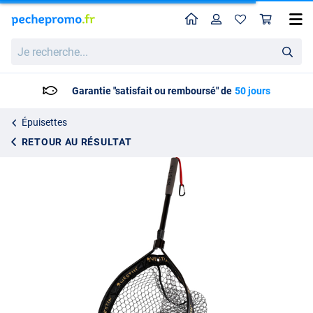
Home
Profil
Pan
Epuisette Westin W3 CR Floating Landing Net
Prix catalogue
Je
54.95
recherche...
54.99
Garantie "satisfait ou remboursé" de
50 jours
Épuisettes
RETOUR AU RÉSULTAT