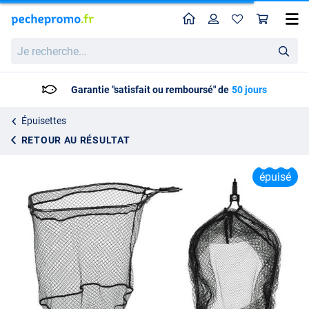
Home
Profil
Pan
Tête d'épuisette Spro Freestyle Flick Net Head Carbon
Je
Prix catalogue
40.53
recherche...
44.99
Garantie "satisfait ou remboursé" de
50 jours
Épuisettes
RETOUR AU RÉSULTAT
épuisé