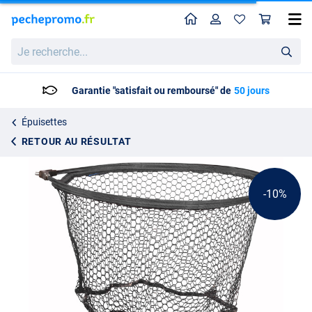
Home
Profil
Pan
Cresta Knotless Strong Carp
Prix catalogue
Je
26.07
recherche...
28.95
Garantie "satisfait ou remboursé" de
50 jours
Épuisettes
RETOUR AU RÉSULTAT
-10%