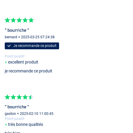
- Réglable en longueur
- Très léger
- Clips solide
- Pointe aiguisé
- Très stable
" bourriche "
bernard + 2025-03-25 07:24:38
Je recommande ce produit
Point positif
excellent produit
je recommande ce produit
" bourriche "
gaston + 2025-02-10 11:00:45
Point positif
très bonne qualités