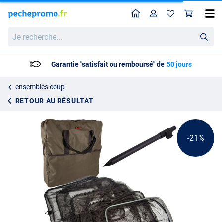
Home
Profil
Pan
Set bourriche Ultimate Rectangular
Prix catalogue
Je
34.95
recherche...
43.85
Garantie "satisfait ou remboursé" de
50 jours
ensembles coup
RETOUR AU RÉSULTAT
-21%