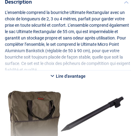
Description
L’ensemble comprend la bourriche Ultimate Rectangular avec un
choix de longueurs de 2, 3 ou 4 mètres, parfait pour garder votre
prise en toute sécurité et confort. L’ensemble comprend également
le sac Ultimate Rectangular de 55 cm, qui est imperméable et
garantit un stockage propre et sans odeur après utilisation. Pour
compléter l’ensemble, le set comprend le Ultimate Micro Point
Aluminium Bankstick (réglable de 50 à 90 cm), pour que votre
bourriche soit toujours placée de façon stable, quelle que soit la
surface. Ce set est le choix des pêcheurs de compétition qui exigent
fiabilité et qualité.
Lire d'avantage
Bourriche Ultimate Rectangular
- Bourriche rectangulaire
- Disponible en plusieurs longueurs
- Longueur 2 mètres (5 anneaux)
- Longueur 3 mètres (7 anneaux)
- Longueur 4 mètres (9 anneaux)
- Dimensions de l’anneau supérieur : 51×41cm
- Matériau : maille de 4 mm
- Matériau des anneaux :
PVC
/aluminium