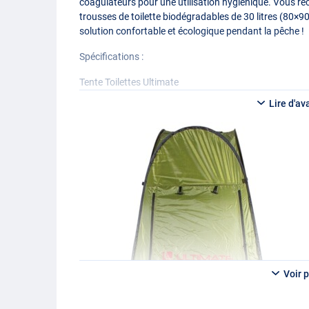
coagulateurs pour une utilisation hygiénique. Vous r
trousses de toilette biodégradables de 30 litres (80×
solution confortable et écologique pendant la pêche !
Spécifications :
Tente Toilettes Ultimate
- Modèle pop-up
Lire d'av
- Grande porte avec fermeture éclair
- Avec ouvertures de ventilation
- Piquets et haubans inclus
- Fermeture éclair en haut du toit et sur le côté
- À utiliser avec les toilettes pliables Ultimate Outdoor
Toilettes pliables d’extérieur Ultimate
- Dimensions : 41×43×44cm
- Sac avec poignée
- Hygiénique et propre
- Siège ovale confortable
- Conception compacte et pliable
Voir p
- Charge maximale jusqu’à 120 kg
- Se plient en quelques secondes