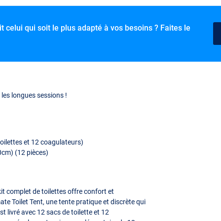
t celui qui soit le plus adapté à vos besoins ? Faites le
r les longues sessions !
toilettes et 12 coagulateurs)
0cm) (12 pièces)
it complet de toilettes offre confort et
e Toilet Tent, une tente pratique et discrète qui
st livré avec 12 sacs de toilette et 12