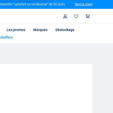
Garantie "satisfait ou remboursé" de 50 jours
Service client
Rechercher
Profil
Panier
Les promos
Marques
Déstockage
 staffers