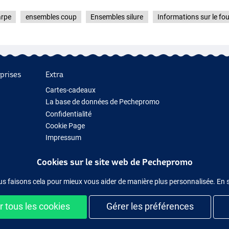
arpe
ensembles coup
Ensembles silure
Informations sur le fo
prises
Extra
Cartes-cadeaux
La base de données de Pechepromo
Confidentialité
Cookie Page
Impressum
Cadeau de pêche
Cookies sur le site web de Pechepromo
Nouveau Matériel de Pêche
Matériel de pêche temporairement en rupture de stock
us faisons cela pour mieux vous aider de manière plus personnalisée. En 
 tous les cookies
Gérer les préférences
ilement et en sécurité