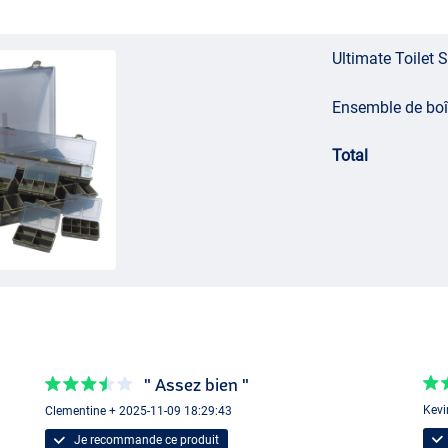
rs
Ultimate Toilet S
Ensemble de boî
Total
es pliables Ultimate Outdoor.
" Assez bien "
Kevi
Clementine + 2025-11-09 18:29:43
Je recommande ce produit