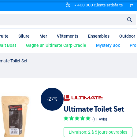
+ 400.000 clients satisfaits
ruite
Silure
Mer
Vêtements
Ensembles
Outdoor
ait Boat
Gagne un Ultimate Carp Cradle
Mystery Box
Pro
imate Toilet Set
-27%
Ultimate Toilet Set
(11 Avis)
Livraison: 2 à 5 jours ouvrables