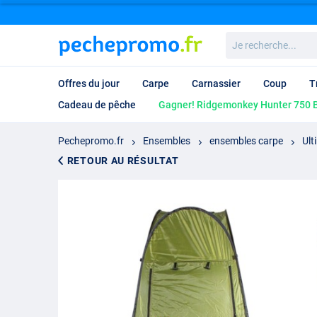
Je
recherche...
Offres du jour
Carpe
Carnassier
Coup
T
Cadeau de pêche
Gagner! Ridgemonkey Hunter 750 B
Pechepromo.fr
Ensembles
ensembles carpe
Ult
RETOUR AU RÉSULTAT