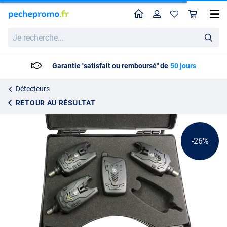
Home
Profil
Pan
Behr RedCarp Eurobite Bite Alarm Set
Prix catalogue
Je
82.40
recherche...
109.95
Garantie "satisfait ou remboursé" de
50 jours
Détecteurs
RETOUR AU RÉSULTAT
-26%