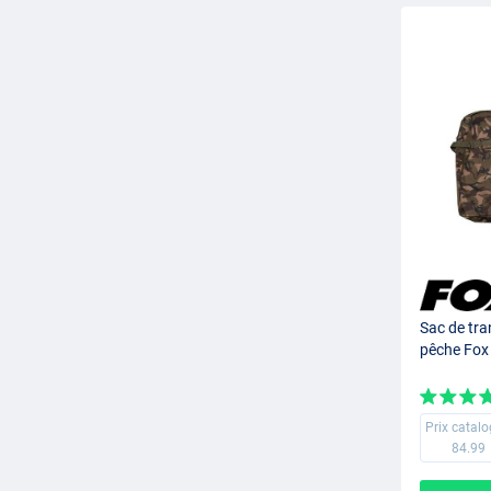
Sac de tra
pêche Fox
Prix catal
84.99