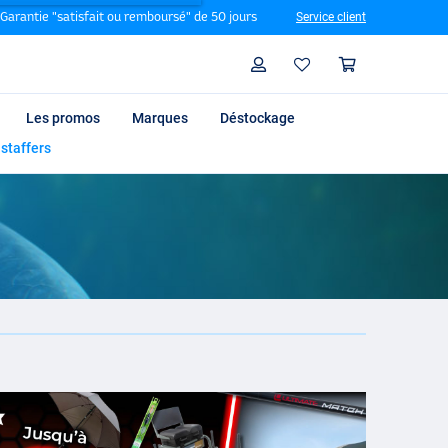
Garantie "satisfait ou remboursé" de 50 jours
Service client
Rechercher
Profil
Panier
Les promos
Marques
Déstockage
 staffers