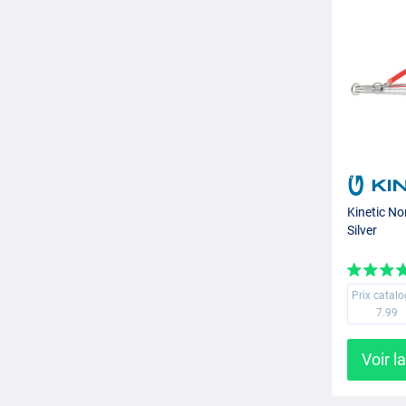
Kinetic No
Silver
Prix catal
7.99
Voir l