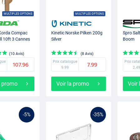
MULTIPLES OPTIONS
MULTIPLES OPTIONS
 Korda Compac
Kinetic Norske Pilken 200g
Spro Salt
l 10ft 3 Cannes
Silver
Boom
(10 Avis)
(8 Avis)
ogue
Prix catalogue
Prix cat
107.96
7.99
9.99
2.4
a promo
Voir la promo
Voir
-5%
-35%