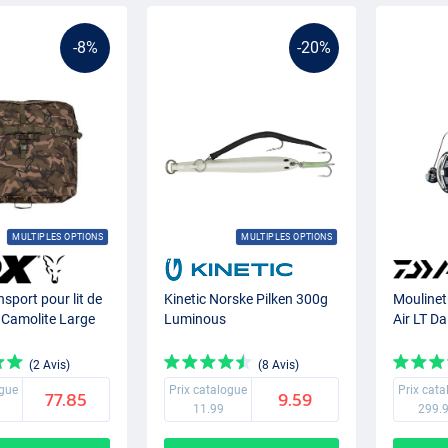
-8%
-20%
MULTIPLES OPTIONS
MULTIPLES OPTIONS
nsport pour lit de
Kinetic Norske Pilken 300g
Moulinet 
 Camolite Large
Luminous
Air LT D
(2 Avis)
(8 Avis)
ogue
Prix catalogue
Prix cat
77.85
9.59
11.99
299.