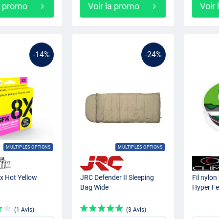
a promo
Voir la promo
Voir
-14%
-24%
MULTIPLES OPTIONS
MULTIPLES OPTIONS
8x Hot Yellow
JRC Defender II Sleeping
Fil nylo
Bag Wide
Hyper F
(1 Avis)
(3 Avis)