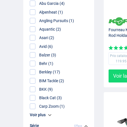
Abu Garcia (4)
Alpenheat (1)
Angling Pursuits (1)
Aquantic (2)
Fourreau
Rod Holdal
Asari (2)
Avid (6)
Balzer (3)
Prix catal
119.95
Behr (1)
Berkley (17)
Voir l
BIM Tackle (2)
BKK (9)
Black Cat (3)
Carp Zoom (1)
Voir plus
Série
Efface