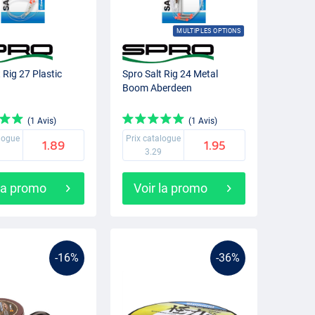
MULTIPLES OPTIONS
 Rig 27 Plastic
Spro Salt Rig 24 Metal
Boom Aberdeen
(1 Avis)
(1 Avis)
alogue
Prix catalogue
1.89
1.95
9
3.29
 la promo
Voir la promo
-16%
-36%