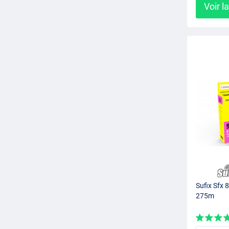
Voir l
Sufix Sfx 
275m