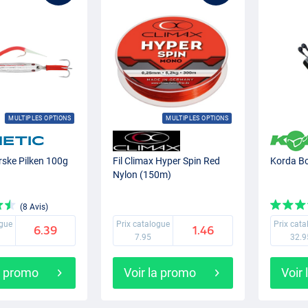
MULTIPLES OPTIONS
MULTIPLES OPTIONS
rske Pilken 100g
Fil Climax Hyper Spin Red
Korda B
Nylon (150m)
(8 Avis)
ogue
Prix catalogue
Prix cat
6.39
1.46
7.95
32.9
a promo
Voir la promo
Voir