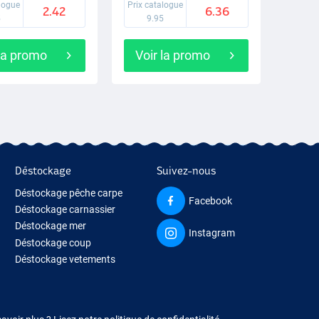
alogue
Prix catalogue
2.42
6.36
5
9.95
 la promo
Voir la promo
Déstockage
Suivez-nous
Déstockage pêche carpe
Facebook
Déstockage carnassier
Déstockage mer
Instagram
Déstockage coup
Déstockage vetements