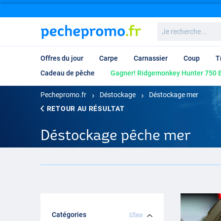
Je
recherche...
Offres du jour
Carpe
Carnassier
Coup
T
Cadeau de pêche
Gagner! Ridgemonkey Hunter 750 B
Pechepromo.fr
Déstockage
Déstockage mer
RETOUR AU RÉSULTAT
Déstockage pêche mer
Catégories
Efface