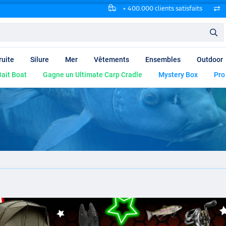
+ 400.000 clients satisfaits
ruite
Silure
Mer
Vêtements
Ensembles
Outdoor
ait Boat
Gagne un Ultimate Carp Cradle
Mystery Box
Pro