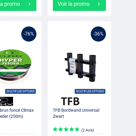
 la promo
Voir la promo
-76%
-36%
MULTIPLES OPTIONS
MULTIPLES OPTIONS
n brun foncé Climax
TFB Bordwand Universal
eeder (250m)
Zwart
(2 Avis)