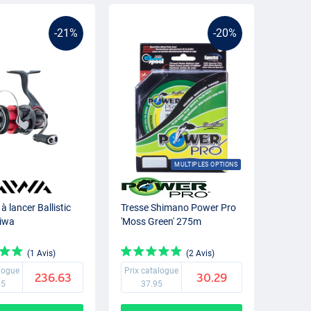
-21%
-20%
MULTIPLES OPTIONS
à lancer Ballistic
Tresse Shimano Power Pro
aiwa
'Moss Green' 275m
(1 Avis)
(2 Avis)
alogue
Prix catalogue
236.63
30.29
95
37.95