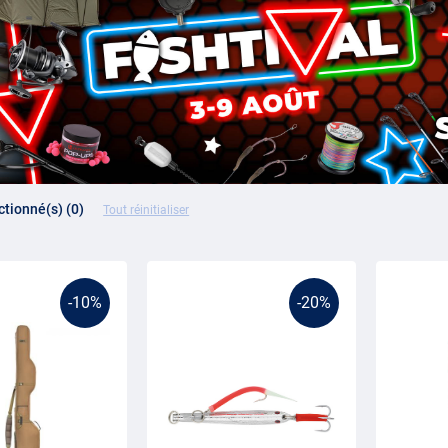
ectionné(s) (0)
Tout réinitialiser
-10%
-20%