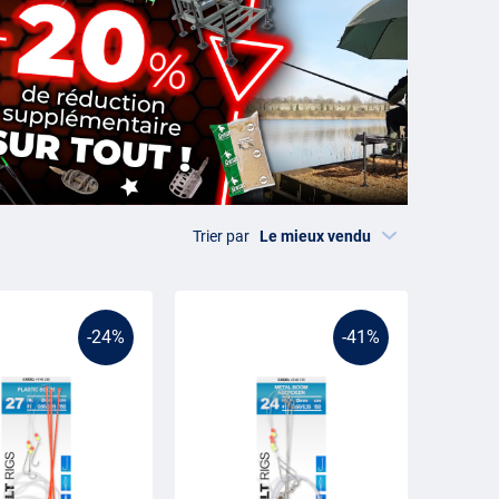
Trier par
-24%
-41%