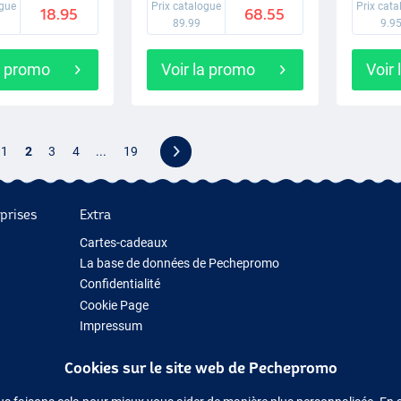
ogue
Prix catalogue
Prix cat
18.95
68.55
89.99
9.9
a promo
Voir la promo
Voir
1
2
3
4
...
19
prises
Extra
Cartes-cadeaux
La base de données de Pechepromo
Confidentialité
Cookie Page
Impressum
Cadeau de pêche
Cookies sur le site web de Pechepromo
Nouveau Matériel de Pêche
Matériel de pêche temporairement en rupture de stock