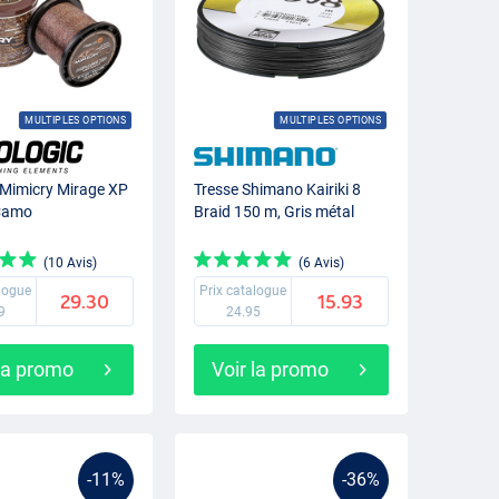
MULTIPLES OPTIONS
MULTIPLES OPTIONS
 Mimicry Mirage XP
Tresse Shimano Kairiki 8
Camo
Braid 150 m, Gris métal
(10 Avis)
(6 Avis)
alogue
Prix catalogue
29.30
15.93
9
24.95
 la promo
Voir la promo
-11%
-36%