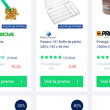
MULTIPLES OPTIONS
MULTIPLES OPTIONS
ter
Panaro 191 Boîte de pêche
Prologic
245 x 165 x 40 mm
1000m 
(3 Avis)
(12 Avis)
ogue
Prix catalogue
Prix cat
14.24
5.19
7.95
34.9
a promo
Voir la promo
Voir
-20%
-82%