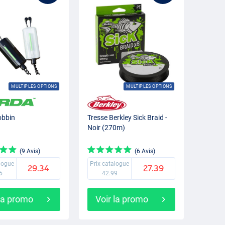
MULTIPLES OPTIONS
MULTIPLES OPTIONS
obbin
Tresse Berkley Sick Braid -
Noir (270m)
(9 Avis)
(6 Avis)
alogue
Prix catalogue
29.34
27.39
5
42.99
 la promo
Voir la promo