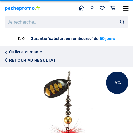
Home
Profil
Pan
Cuiller tournante Bonnie Blade #3 Lucky John (6.4g)
Prix catalogue
Je
6.60
recherche...
6.95
Garantie "satisfait ou remboursé" de
50 jours
Cuillers tournante
RETOUR AU RÉSULTAT
-6%